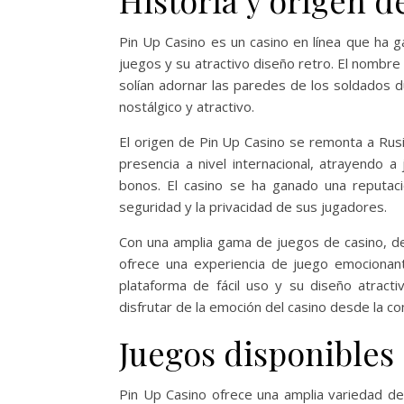
Pin Up Casino es un casino en línea que ha g
juegos y su atractivo diseño retro. El nombr
solían adornar las paredes de los soldados d
nostálgico y atractivo.
El origen de Pin Up Casino se remonta a Ru
presencia a nivel internacional, atrayendo
bonos. El casino se ha ganado una reputaci
seguridad y la privacidad de sus jugadores.
Con una amplia gama de juegos de casino, d
ofrece una experiencia de juego emocionant
plataforma de fácil uso y su diseño atract
disfrutar de la emoción del casino desde la c
Juegos disponibles
Pin Up Casino ofrece una amplia variedad de