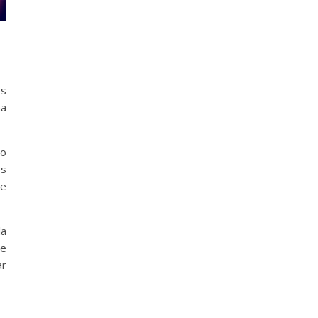
es
na
go
es
se
la
te
ar