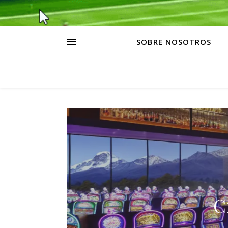
SOBRE NOSOTROS
C