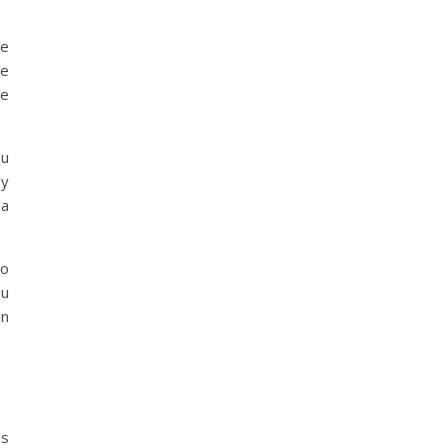
de
ue
ue
su
 y
la
no
su
an
os