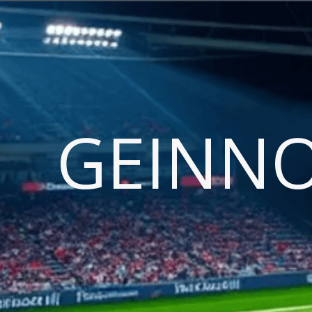
GEINN