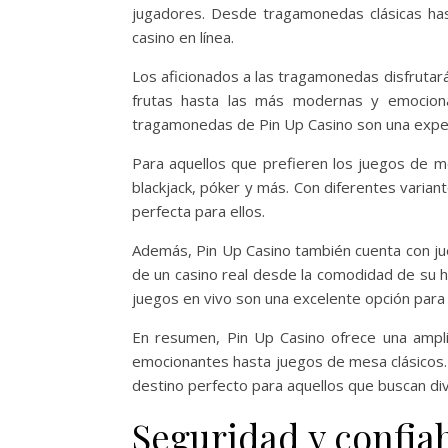
jugadores. Desde tragamonedas clásicas ha
casino en línea.
Los aficionados a las tragamonedas disfrutará
frutas hasta las más modernas y emocionan
tragamonedas de Pin Up Casino son una experi
Para aquellos que prefieren los juegos de 
blackjack, póker y más. Con diferentes varia
perfecta para ellos.
Además, Pin Up Casino también cuenta con ju
de un casino real desde la comodidad de su h
juegos en vivo son una excelente opción para 
En resumen, Pin Up Casino ofrece una amp
emocionantes hasta juegos de mesa clásicos. 
destino perfecto para aquellos que buscan di
Seguridad y confia